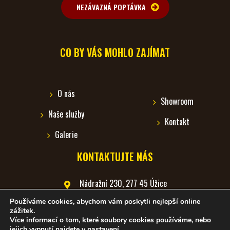
NEZÁVAZNÁ POPTÁVKA
CO BY VÁS MOHLO ZAJÍMAT
O nás
Showroom
Naše služby
Kontakt
Galerie
KONTAKTUJTE NÁS
Nádražní 230, 277 45 Úžice
Používáme cookies, abychom vám poskytli nejlepší online
+420 602 388 819
zážitek.
Více informací o tom, které soubory cookies používáme, nebo
richter_jan@centrum.cz
jejich vypnutí najdete v
nastavení
.