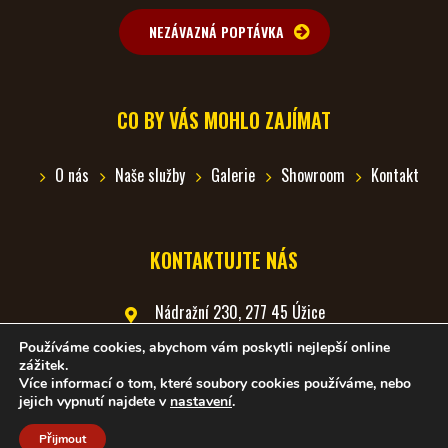
NEZÁVAZNÁ POPTÁVKA
CO BY VÁS MOHLO ZAJÍMAT
O nás
Naše služby
Galerie
Showroom
Kontakt
KONTAKTUJTE NÁS
Nádražní 230, 277 45 Úžice
Používáme cookies, abychom vám poskytli nejlepší online
+420 602 388 819
zážitek.
Více informací o tom, které soubory cookies používáme, nebo
richter_jan@centrum.cz
jejich vypnutí najdete v
nastavení
.
Přijmout