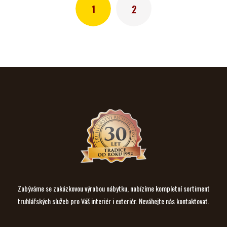
1
2
Zabýváme se zakázkovou výrobou nábytku, nabízíme kompletní sortiment
truhlářských služeb pro Váš interiér i exteriér. Neváhejte nás kontaktovat.